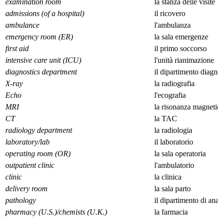
examination room
la stanza delle visite
admissions (of a hospital)
il ricovero
ambulance
l'ambulanza
emergency room (ER)
la sala emergenze
first aid
il primo soccorso
intensive care unit (ICU)
l'unità rianimazione
diagnostics department
il dipartimento diagn
X-ray
la radiografia
Echo
l'ecografia
MRI
la risonanza magneti
CT
la TAC
radiology department
la radiologia
laboratory/lab
il laboratorio
operating room (OR)
la sala operatoria
outpatient clinic
l'ambulatorio
clinic
la clinica
delivery room
la sala parto
pathology
il dipartimento di a
pharmacy (U.S.)/chemists (U.K.)
la farmacia