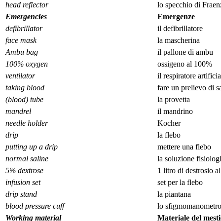
head reflector
lo specchio di Fraen
Emergencies
Emergenze
defibrillator
il defibrillatore
face mask
la mascherina
Ambu bag
il pallone di ambu
100% oxygen
ossigeno al 100%
ventilator
il respiratore artifici
taking blood
fare un prelievo di 
(blood) tube
la provetta
mandrel
il mandrino
needle holder
Kocher
drip
la flebo
putting up a drip
mettere una flebo
normal saline
la soluzione fisiolog
5% dextrose
1 litro di destrosio a
infusion set
set per la flebo
drip stand
la piantana
blood pressure cuff
lo sfigmomanometr
Working material
Materiale del mesti