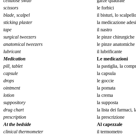
cellulose swab
garze quadrate
scissors
le forbici
blade, scalpel
il bisturi, lo scalpell
sticking plaster
la medicazione ades
tape
il nastro
surgical tweezers
le pinze chirurgiche
anatomical tweezers
le pinze anatomiche
lubricant
il lubrificante
Medication
Le medicazioni
pill, tablet
la pastiglia, la comp
capsule
la capsula
drops
le goccie
ointment
la pomata
lotion
la crema
suppository
la supposta
drug chart
la lista dei farmaci, l
prescription
la prescrizione
At the bedside
Al capezzale
clinical thermometer
il termometro