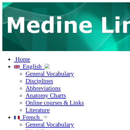
Home
English
General Vocabulary
Disciplines
Abbreviations
Anatomy Charts
Online courses & Links
Literature
French
General Vocabulary