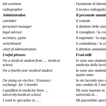
lab assistant
l'assistente di labora
radiographer
il tecnico radiografo
Administration
Il personale ammin
caretaker
il custode
personnel manager
il direttore delle ri
legal advisor
il consigliere / la c
secretary, typist
il segretario / la segr
switchboard
il centralinista / la c
chief of administration
il direttore amminist
Useful phrases
Frasi utili
I'm a medical student from .... medical
Io sono uno studente
school.
medicina della facol
I'm a fourth-year medical student
Io sono uno studente
quarto anno
I'm doing an elective / Erasmus /
Io sto facendo uno s
exchange for 3 months
uno cambio di 3 me
I qualified in medicine from ....
Mi sono laureato in 
university/medical school.
università di…
I want to specialise in ... .
Mi piacerebbe spec