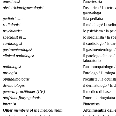
anesthetist
l'anestesista
obstetrician/gynecologist
l'ostetrico / l'ostetri
ginecologa
pediatrician
il/la pediatra
radiologist
il radiologo/ la radi
psychiatrist
lo psichiatra / la psi
specialist in ...
lo specialista / la spe
cardiologist
il cardiologo / la ca
gastroenterologist
il gastroenterologo 
clinical pathologist
il patologo clinico /
laboratorio
pathologist
l'anatomopatologo /
urologist
l'urologo / l'urologa
ophthalmologist
l'oculista / la oculist
dermatologist
il dermatologo / la 
general practitioner (GP)
il medico di base
oto[rhino]laryngologist
l'otorinolaringoiatra
internist
l'internista
Other members of the medical team
Altri membri dell'