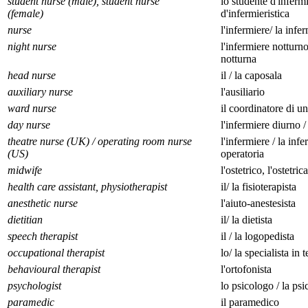
student nurse (male), student nurse
lo studente d'infermi
(female)
d'infermieristica
nurse
l'infermiere/ la infe
night nurse
l'infermiere notturno
notturna
head nurse
il / la caposala
auxiliary nurse
l'ausiliario
ward nurse
il coordinatore di un
day nurse
l'infermiere diurno /
theatre nurse (UK) / operating room nurse
l'infermiere / la infe
(US)
operatoria
midwife
l'ostetrico, l'ostetrica
health care assistant, physiotherapist
il/ la fisioterapista
anesthetic nurse
l'aiuto-anestesista
dietitian
il/ la dietista
speech therapist
il / la logopedista
occupational therapist
lo/ la specialista in
behavioural therapist
l'ortofonista
psychologist
lo psicologo / la ps
paramedic
il paramedico