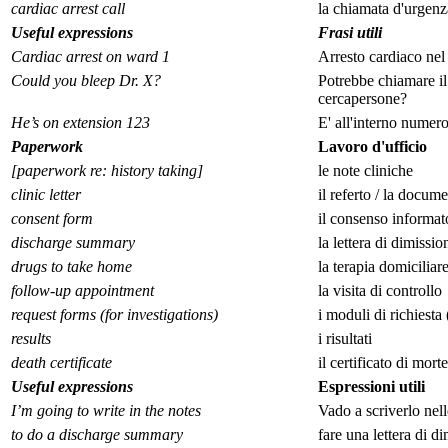
cardiac arrest call
la chiamata d'urgenz
Useful expressions
Frasi utili
Cardiac arrest on ward 1
Arresto cardiaco nel
Could you bleep Dr. X?
Potrebbe chiamare il
cercapersone?
He’s on extension 123
E' all'interno numer
Paperwork
Lavoro d'ufficio
[paperwork re: history taking]
le note cliniche
clinic letter
il referto / la docum
consent form
il consenso informat
discharge summary
la lettera di dimissio
drugs to take home
la terapia domiciliar
follow-up appointment
la visita di controllo
request forms (for investigations)
i moduli di richiesta
results
i risultati
death certificate
il certificato di morte
Useful expressions
Espressioni utili
I’m going to write in the notes
Vado a scriverlo nell
to do a discharge summary
fare una lettera di di